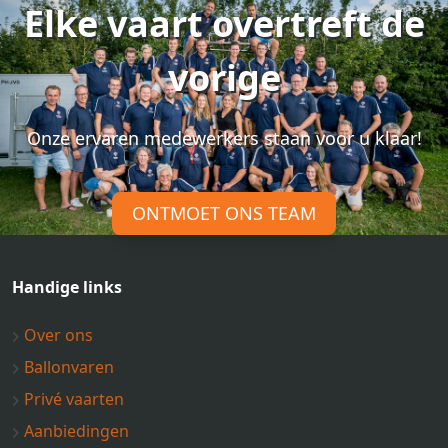
Elke vaart overtreft de
vorige
Onze ervaren medewerkers staan voor u klaar!
ONTMOET ONS TEAM
Handige links
Over ons
Ballonvaren
Privé vaarten
Aanbiedingen