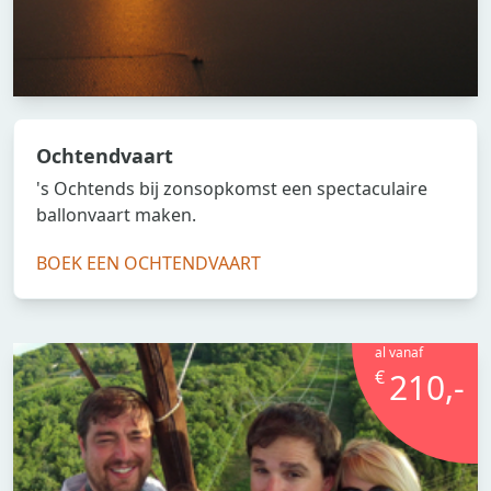
Ochtendvaart
's Ochtends bij zonsopkomst een spectaculaire
ballonvaart maken.
BOEK EEN OCHTENDVAART
al vanaf
€
210,-